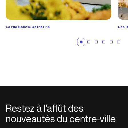
La rue Sainte-Catherine
Les i
Restez à l’affût des
nouveautés du centre-ville