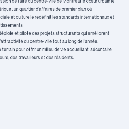
ssion de faire du centre-ville de Montréal le cœur urbain le
rique : un quartier d’affaires de premier plan où
ale et culturelle redéfinit les standards internationaux et
estissements.
 déploie et pilote des projets structurants qui améliorent
attractivité du centre-ville tout au long de l’année.
 terrain pour offrir un milieu de vie accueillant, sécuritaire
eurs, des travailleurs et des résidents.