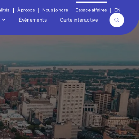
lités
À propos
Nous joindre
Espace affaires
EN
Événements
Carte interactive