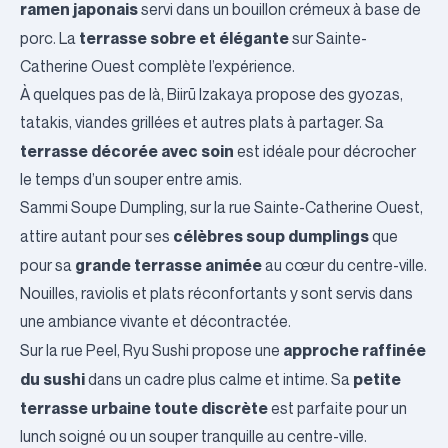
ramen japonais
servi dans un bouillon crémeux à base de
terrasse sobre et élégante
porc. La
sur Sainte-
Catherine Ouest complète l’expérience.
À quelques pas de là,
Biirū Izakaya
propose des gyozas,
tatakis, viandes grillées et autres plats à partager. Sa
terrasse décorée avec soin
est idéale pour décrocher
le temps d’un souper entre amis.
Sammi Soupe Dumpling
, sur la rue Sainte-Catherine Ouest,
célèbres soup dumplings
attire autant pour ses
que
grande terrasse animée
pour sa
au cœur du centre-ville.
Nouilles, raviolis et plats réconfortants y sont servis dans
une ambiance vivante et décontractée.
approche raffinée
Sur la rue Peel,
Ryu Sushi
propose une
du sushi
petite
dans un cadre plus calme et intime. Sa
terrasse urbaine toute discrète
est parfaite pour un
lunch soigné ou un souper tranquille au centre-ville.