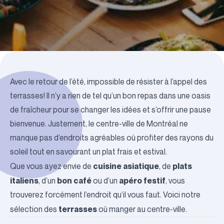
Avec le retour de l’été, impossible de résister à l’appel des
terrasses! Il n’y a rien de tel qu’un bon repas dans une oasis
de fraîcheur pour se changer les idées et s’offrir une pause
bienvenue. Justement, le centre-ville de Montréal ne
manque pas d’endroits agréables où profiter des rayons du
soleil tout en savourant un plat frais et estival.
cuisine asiatique
plats
Que vous ayez envie de
, de
italiens
bon café
apéro festif
, d’un
ou d’un
, vous
trouverez forcément l’endroit qu’il vous faut. Voici notre
terrasses
sélection des
où manger au centre-ville.