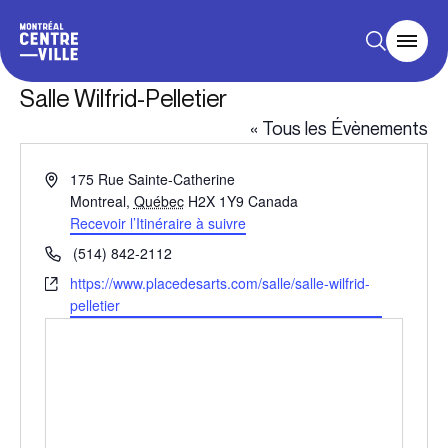
Salle Wilfrid-Pelletier
« Tous les Évènements
Adresse
175 Rue Sainte-Catherine
Montreal
,
Québec
H2X 1Y9
Canada
Recevoir l’Itinéraire à suivre
Téléphone
(514) 842-2112
Site
https://www.placedesarts.com/salle/salle-wilfrid-
web
pelletier