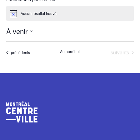
Aucun résultat trouvé.
Notice
À venir
Sélectionnez
une
Évènements
Aujourd’hui
suivants
Évènements
précédents
date.