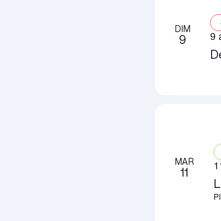
DIM
9 
9
Dé
MAR
1
11
L
Pl