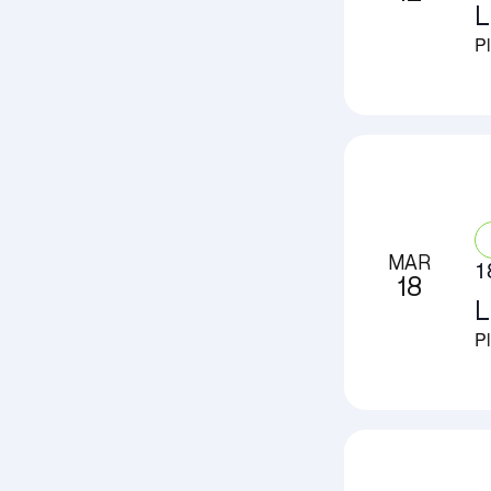
L
Pl
MAR
1
18
L
Pl