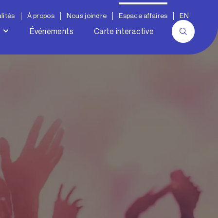
lités
À propos
Nous joindre
Espace affaires
EN
Événements
Carte interactive