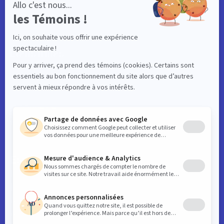
Événements
Carte interactive
Liens utiles
Actualités
À propos
Contact
Politique de
confidentialité
Espaces affaires
Données clés du centre-ville
Initiatives de la SDC
Avantages Membres
Assemblées générales