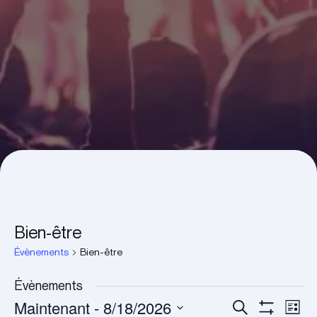
Bien-être
Évènements
Bien-être
Évènements
Maintenant
 - 
8/18/2026
Recherche
Navi
Recherche
Liste