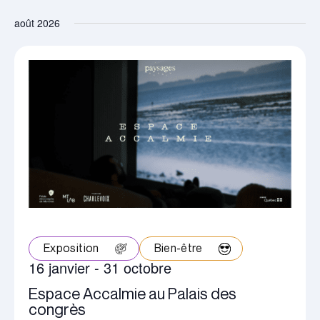
Montrer
et
de
Sélectionnez
Les
août 2026
navigation
Filtres
vues
une
de
Évè
date.
vues
Évènements
Exposition
Bien-être
16 janvier
-
31 octobre
Espace Accalmie au Palais des
congrès