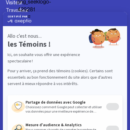
Visiteur
Travailleur
Étudiant
Résident
Événements
Carte interactive
Liens utiles
Actualités
À propos
Contact
Politique de
confidentialité
Espaces affaires