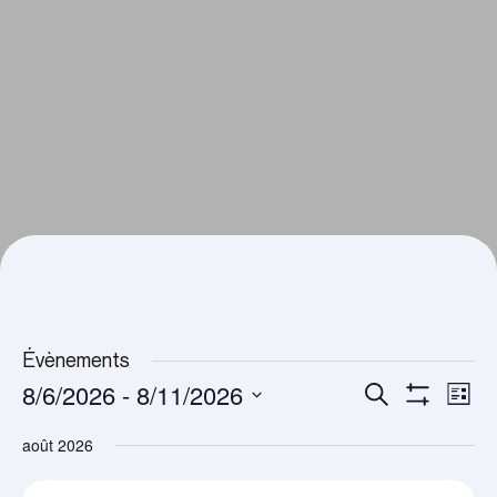
Évènements
8/6/2026
 - 
8/11/2026
Recherche
Navi
Recherche
Liste
Montrer
et
de
Sélectionnez
Les
août 2026
navigation
Filtres
vues
une
de
Évè
date.