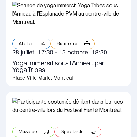
vues
Évènements
Atelier
Bien-être
28 juillet, 17:30
-
13 octobre, 18:30
Yoga immersif sous l’Anneau par
YogaTribes
Place Ville Marie, Montréal
Musique
Spectacle