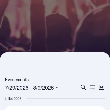
Évènements
7/29/2026
 - 
8/9/2026
Recherche
Navi
Recherche
Liste
Montrer
et
de
Sélectionnez
Les
juillet 2026
navigation
Filtres
vues
une
de
Évè
date.