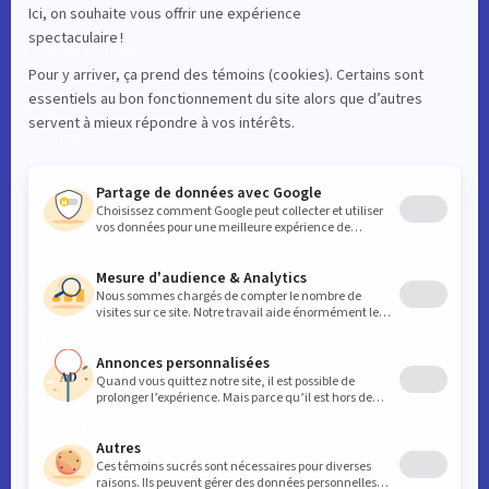
Liens utiles
Actualités
À propos
Contact
Politique de
confidentialité
Espaces affaires
Données clés du centre-ville
Initiatives de la SDC
Avantages Membres
Assemblées générales
Cotisations
Foire aux questions