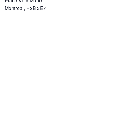
Place Ville Marie
Montréal
,
H3B 2E7