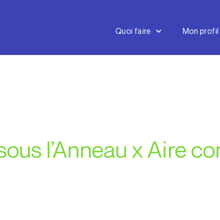
Quoi faire
Mon profil
sous l’Anneau x Aire 