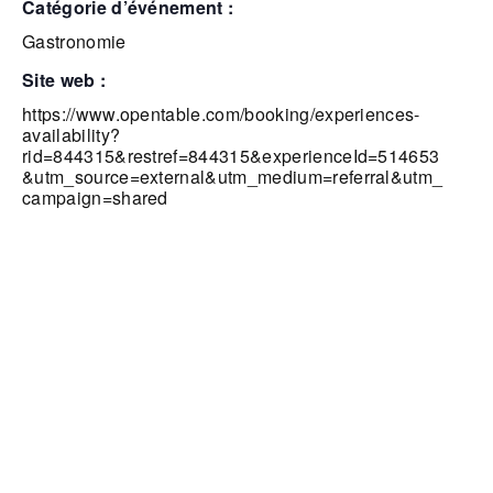
catégorie d’événement :
Gastronomie
site web :
https://www.opentable.com/booking/experiences-
availability?
rid=844315&restref=844315&experienceId=514653
&utm_source=external&utm_medium=referral&utm_
campaign=shared