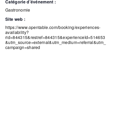
catégorie d’événement :
Gastronomie
site web :
https://www.opentable.com/booking/experiences-
availability?
rid=844315&restref=844315&experienceId=514653
&utm_source=external&utm_medium=referral&utm_
campaign=shared