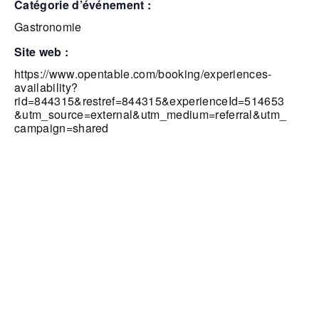
catégorie d’événement :
Gastronomie
site web :
https://www.opentable.com/booking/experiences-
availability?
rid=844315&restref=844315&experienceId=514653
&utm_source=external&utm_medium=referral&utm_
campaign=shared