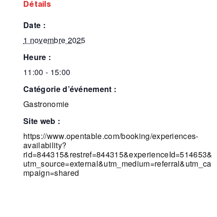
détails
date :
1 novembre 2025
heure :
11:00 - 15:00
catégorie d’événement :
Gastronomie
site web :
https://www.opentable.com/booking/experiences-
availability?
rid=844315&restref=844315&experienceId=514653&
utm_source=external&utm_medium=referral&utm_ca
mpaign=shared