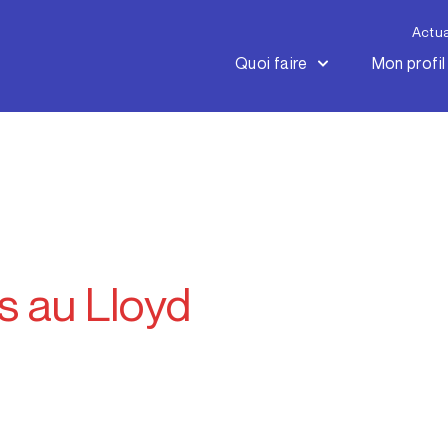
Actua
Quoi faire
Mon profil
s au Lloyd