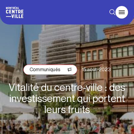
Communiqués
15 août. 2023
Vitalité du centre-ville : des
investissement qui portent
leurs fruits