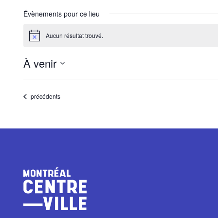
Évènements pour ce lieu
Aucun résultat trouvé.
Notice
À venir
Sélectionnez
une
Évènements
précédents
date.