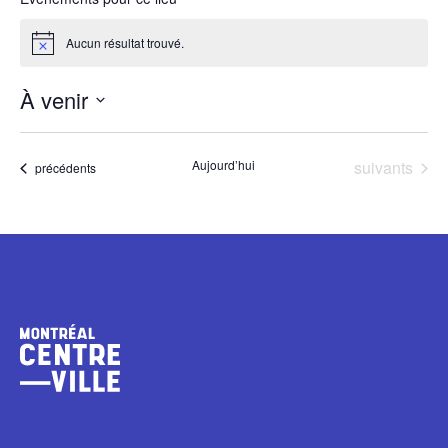
Aucun résultat trouvé.
Notice
À venir
Sélectionnez
une
Évènements
Aujourd’hui
suivants
Évènements
précédents
date.