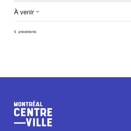
À venir
Sélectionnez
une
Évènements
précédents
date.