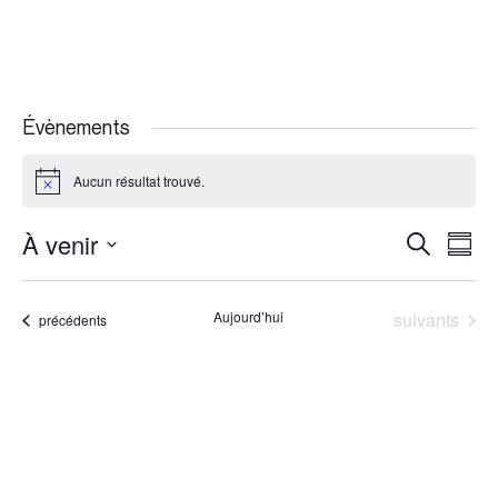
Évènements
Aucun résultat trouvé.
Notice
À venir
Recherche
Navi
Recherche
Résu
et
de
Sélectionnez
navigation
vues
la
Évènements
Aujourd’hui
suivants
Évènements
précédents
de
Évè
date
vues
Évènemen