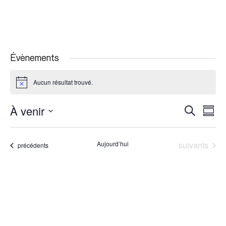
Évènements
Aucun résultat trouvé.
Notice
À venir
Recherche
Navi
Recherche
Résu
et
de
Sélectionnez
navigation
vues
la
Évènements
Aujourd’hui
suivants
Évènements
précédents
de
Évè
date
vues
Évènemen