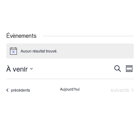
Évènements
Aucun résultat trouvé.
Notice
À venir
Recherche
Navi
Recherche
Résu
et
de
Sélectionnez
navigation
vues
la
Évènements
Aujourd’hui
suivants
Évènements
précédents
de
Évè
date
vues
Évènemen