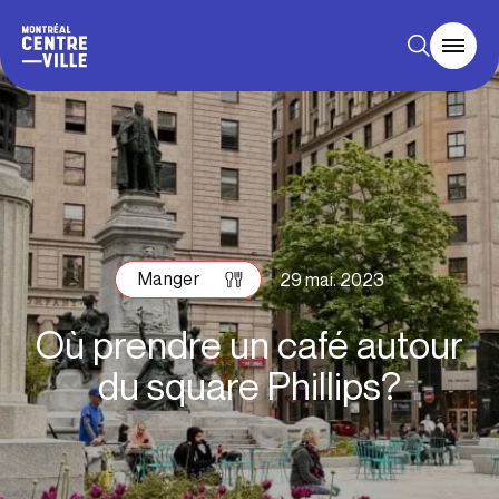
Manger
29 mai. 2023
Où prendre un café autour
du square Phillips?