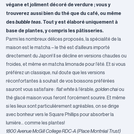
végane et joliment décoré de verdure ; vous y
trouverez aussi bien du thé que du café, ou même
des
bubble teas
. Tout y est élaboré uniquement à
base de plantes, y compris les pâtisseries.
Parmi les nombreux délices proposés, la spécialité de la
maison est le matcha – le thé est d’ailleurs importé
directement du Japon! Il se décline en versions chaudes ou
froides, et même en matcha limonade pour l’été. Et si vous
préférez un classique, nul doute que les versions
réconfortantes à souhait de vos boissons préférées
sauront vous satisfaire :
flat white
à l’érable,
golden chai
ou
thé glacé maison vous feront forcément sourire. Et même
si les lieux sont particulièrement agréables, on se dirige
avec bonheur vers le Square Phillips pour absorber la
lumière… comme les plantes!
1800 Avenue McGill College RDC-A (Place Montréal Trust)