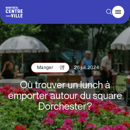
Manger
26 juil. 2024
Où trouver un lunch à
emporter autour du square
Dorchester?