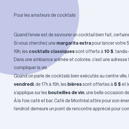
Pour les amateurs de cocktails
Quand l’envie est de savourer un cocktail bien fait, certai
margarita extra
Si vous cherchez une
pour lancer votre 5
cocktails classiques
10 $
19h, les
sont offerts à
, tandi
Dans une ambiance animée et colorée, c’est une adresse fa
compliquer la vie.
Quand on parle de cocktails bien exécutés au centre ville,
vendredi
bières
5 $
, de 17h à 19h, les
sont offertes à
et 
bouteilles de vin
s’applique sur les
, une belle occasion de
À la fois café et bar,
Café de Montréal
attire pour son éne
l’endroit demeure un point de rencontre apprécié pour comm