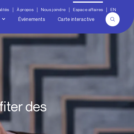
lités
À propos
Nous joindre
Espace affaires
EN
Événements
Carte interactive
fiter des