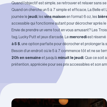
Quand l’objectif est simple, se retrouver et relaxer sans 
Quand on cherche un 5 à 7 simple et efficace,
La Belle et
jeudi
vins maison
bièr
journée le
, les
en format 6 oz, les
accessible qui fonctionne autant pour décrocher après le t
Envie de prendre un verre tout en vous amusant?
Les Troi
mercredi
tag, Lucky Putt et jeux d’arcade. Le
est réservé 
à 5 $
, une option parfaite pour décrocher et prolonger la
Besoin d’un endroit où le 5 à 7 commence tôt et ne se ter
20h en semaine
minuit le jeudi
et jusqu’à
. Que ce soit 
prétention, appréciée pour ses prix accessibles et son am