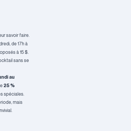
r savoir faire.
dredi, de 17h à
roposés à 15 $.
ocktail sans se
undi au
25 %
de
es spéciales.
ériode, mais
vivial.