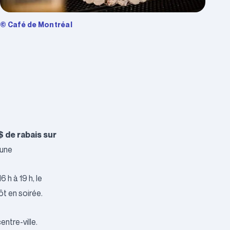
© Café de Montréal
$ de rabais sur
 une
 h à 19 h, le
ôt en soirée.
ntre-ville.