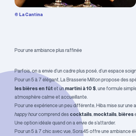
© La Cantina
Pour une ambiance plus raffinée
Parfois, on a envie d’un cadre plus posé, d’un espace soigné
Pour un 5 à 7 élégant,
La Brasserie Milton
propose des spéci
les bières en fût
martini à 10 $
et un
, une formule simpl
atmosphère calme et accueillante.
Pour une expérience un peu différente,
Hiba
mise sur une am
cocktails
mocktails
bières
happy hour
comprend des
,
,
Une option idéale quand on a envie de s’attarder.
Pour un 5 à 7 chic avec vue,
Sora45
offre une ambiance élé