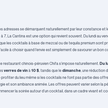
nes adresses se démarquent naturellement par leur constance et leu
 à 7,
La Cantina
est une option qui revient souvent. Du lundi au ven
s que les cocktails à base de mezcal ou de tequila premium sont p
cile à choisir quand l’envie est simplement de savourer un bon c
Du l
 le restaurant chinois-péruvien
Chifa
s’impose naturellement.
verres de vin
10 $
dimanche
les
à
, tandis que le
, une réduction 
 profiter du lieu même si les cocktails ne font pas partie des offr
rgie et son ambiance animée. Les offres peuvent varier selon la p
encer la soirée autour d’un cocktail, dans un cadre vivant et con