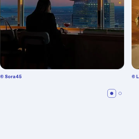
© Sora45
© L