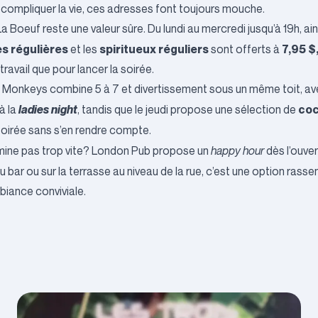
se compliquer la vie, ces adresses font toujours mouche.
 La Boeuf
reste une valeur sûre. Du lundi au mercredi jusqu’à 19h, ain
es régulières
spiritueux réguliers
7,95 $
et les
sont offerts à
ravail que pour lancer la soirée.
s Monkeys
combine 5 à 7 et divertissement sous un même toit, ave
ladies night
coc
à la
, tandis que le jeudi propose une sélection de
 soirée sans s’en rendre compte.
mine pas trop vite?
London Pub
propose un
happy hour
dès l’ouver
au bar ou sur la terrasse au niveau de la rue, c’est une option ras
biance conviviale.