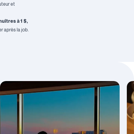
uteur et
huîtres à 1 $,
r après la job.