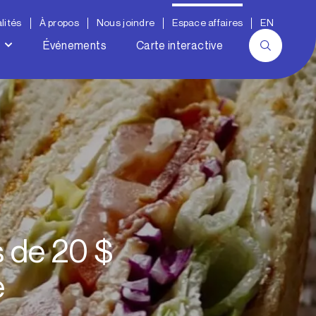
lités
À propos
Nous joindre
Espace affaires
EN
Événements
Carte interactive
 de 20 $
é