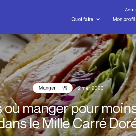
Actua
Quoi faire
Mon profil
Manger
2 mar. 2023
es où manger pour moins
dans le Mille Carré Dor