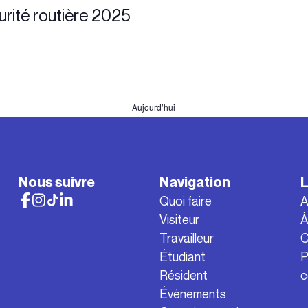
urité routière 2025
Aujourd’hui
Nous suivre
Navigation
L
Quoi faire
A
Visiteur
À
Travailleur
C
Étudiant
P
Résident
c
Événements