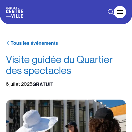
Tous les événements
Visite guidée du Quartier
des spectacles
GRATUIT
6 juillet 2025