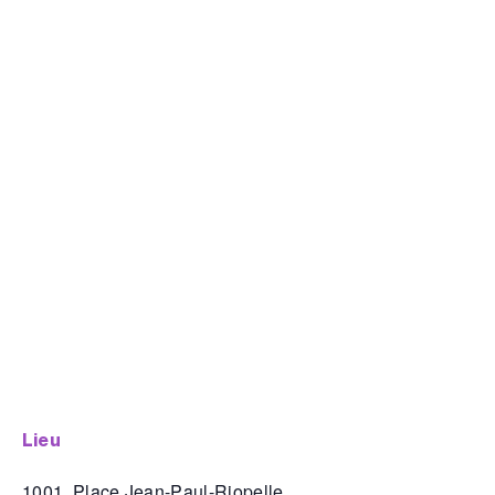
lieu
1001, Place Jean-Paul-Riopelle