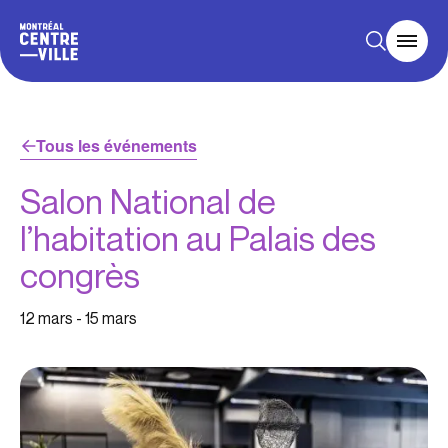
Tous les événements
Salon National de
l’habitation au Palais des
congrès
12 mars
-
15 mars