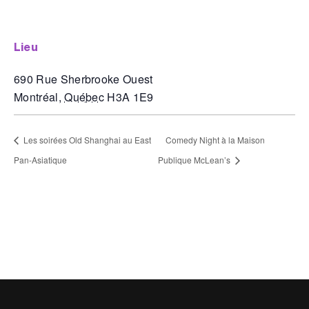
lieu
690 Rue Sherbrooke Ouest
Montréal
,
Québec
H3A 1E9
Les soirées Old Shanghai au East
Comedy Night à la Maison
Pan-Asiatique
Publique McLean’s