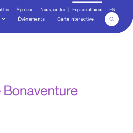
lités
À propos
Nous joindre
Espace affaires
EN
Événements
Carte interactive
e Bonaventure