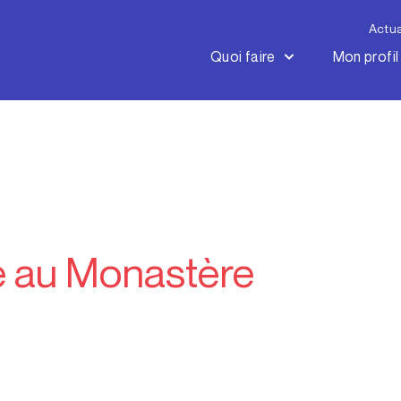
Actua
Quoi faire
Mon profil
e au Monastère