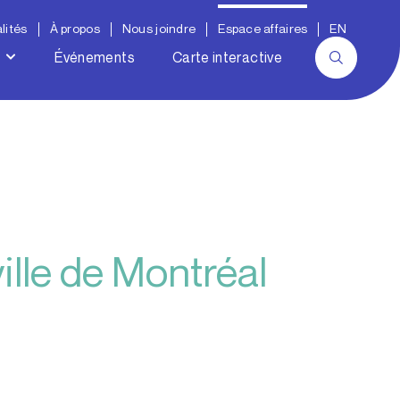
lités
À propos
Nous joindre
Espace affaires
EN
Événements
Carte interactive
ille de Montréal