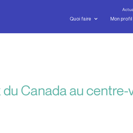
Actua
Quoi faire
Mon profil
 du Canada au centre-v