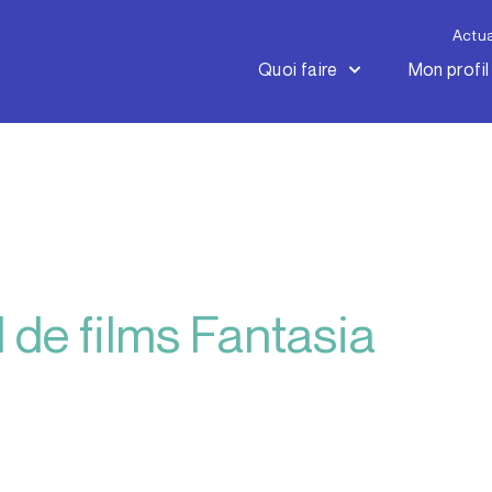
Actua
Quoi faire
Mon profil
l de films Fantasia