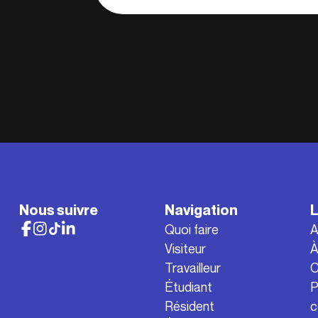
Nous suivre
Navigation
L
Quoi faire
A
Visiteur
À
Travailleur
C
Étudiant
P
Résident
c