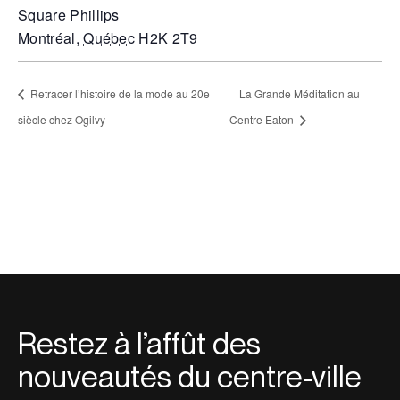
Square Phillips
Montréal
,
Québec
H2K 2T9
Retracer l’histoire de la mode au 20e
La Grande Méditation au
siècle chez Ogilvy
Centre Eaton
Restez à l’affût des
nouveautés du centre-ville