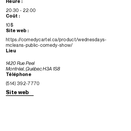
heure :
20:30 - 22:00
coût :
10$
site web :
https://comedycartel.ca/product/wednesdays-
mcleans-public-comedy-show/
lieu
1420 Rue Peel
Montréal
,
Québec
H3A 1S8
téléphone
(514) 392-7770
Site web