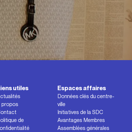
iens utiles
Espaces affaires
ctualités
Données clés du centre-
 propos
ville
ontact
Initiatives de la SDC
olitique de
Avantages Membres
onfidentialité
Assemblées générales