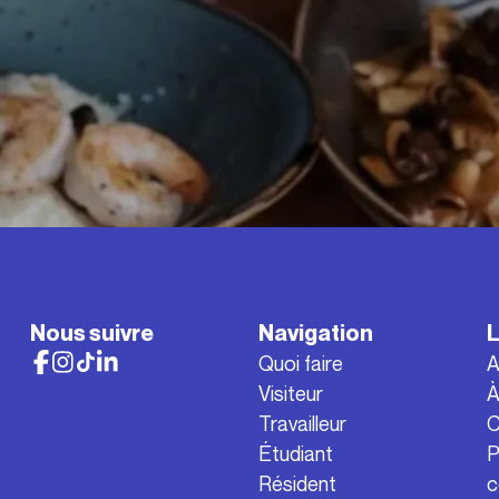
Nous suivre
Navigation
L
Quoi faire
A
Visiteur
À
Travailleur
C
Étudiant
P
Résident
c